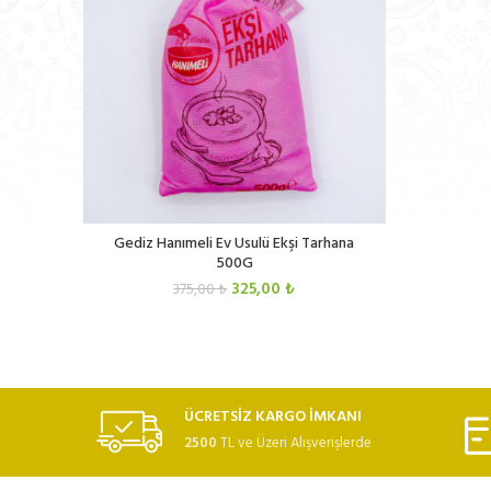
Gediz Hanımeli Ev Usulü Ekşi Tarhana
500G
Orijinal
Şu
325,00
₺
375,00
₺
fiyat:
andaki
375,00 ₺.
fiyat:
325,00 ₺.
ÜCRETSİZ KARGO İMKANI
2500
TL ve Üzeri Alışverişlerde