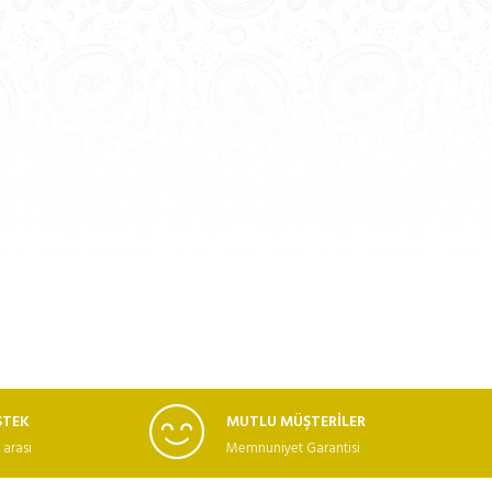
STEK
MUTLU MÜŞTERİLER
 arası
Memnuniyet Garantisi