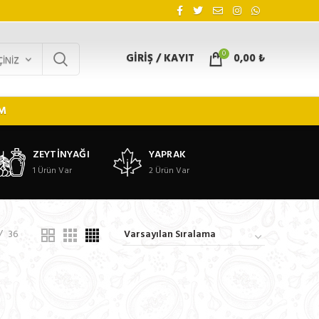
0
GIRIŞ / KAYIT
0,00
₺
ÇINIZ
IM
ZEYTINYAĞI
YAPRAK
1
Ürün Var
2
Ürün Var
36