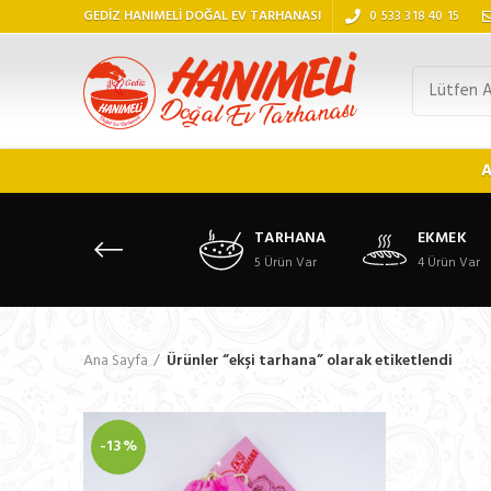
GEDİZ HANIMELİ DOĞAL EV TARHANASI
0 533 318 40 15
A
TARHANA
EKMEK
5
Ürün Var
4
Ürün Var
Ana Sayfa
Ürünler “ekşi tarhana” olarak etiketlendi
-13%