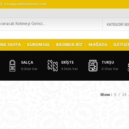
info@gedizhanimeli.com
KATEGORI SE
NA SAYFA
KURUMSAL
BASINDA BIZ
MAĞAZA
İLETIŞ
SALÇA
ERIŞTE
TURŞU
6
Ürün Var
6
Ürün Var
0
Ürün Var
Show
9
24